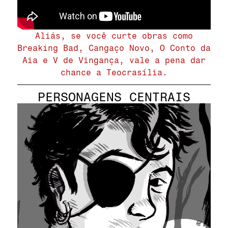
Aliás, se você curte obras como
Breaking Bad, Cangaço Novo, O Conto da
Aia e V de Vingança, vale a pena dar
chance a Teocrasília.
PERSONAGENS CENTRAIS